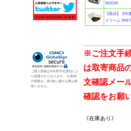
002GW
【新品】【特選
クリーム MW-5
※ご注文手
は取寄商品
ご購入情報はSSL暗号化通信によ
り保護されております。 お客様
文確認メー
の情報は、第3者に漏れる事は御
座いません。
確認をお願
《在庫あり》