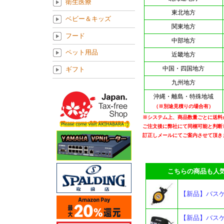
衛生医療
東北地方
ベビー＆キッズ
関東地方
フード
中部地方
ペット用品
近畿地方
中国・四国地方
ギフト
九州地方
沖縄・離島・特殊地域
（※別途見積りの場合有）
※システム上、商品数量ごとに送料
ご注文後に弊社にて同梱可能と判断
訂正しメールにてご案内させて頂き
こちらの商品も人気
【新品】バスケッ
【新品】バスケ