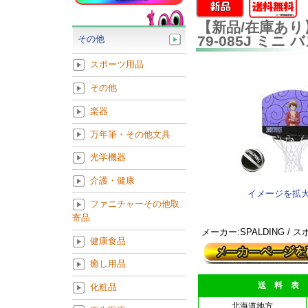
【新品/在庫あり】
79-085J ミ
その他
スポーツ用品
その他
楽器
万年筆・その他文具
光学機器
介護・健康
イメージを拡
ファニチャーその他取
寄品
メーカー:SPALDING /
健康食品
癒し用品
送 料 表
化粧品
北海道地方