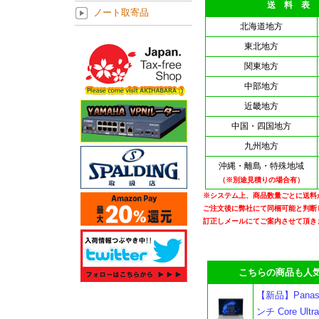
送 料 表
ノート取寄品
北海道地方
東北地方
関東地方
中部地方
近畿地方
中国・四国地方
九州地方
沖縄・離島・特殊地域
（※別途見積りの場合有）
※システム上、商品数量ごとに送料
ご注文後に弊社にて同梱可能と判断
訂正しメールにてご案内させて頂き
こちらの商品も人気
【新品】Panason
ンチ Core Ul