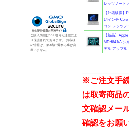
レッツノート 
【外箱破損】Pana
14インチ Core 
コン レッツノ
【新品】Apple M
ご購入情報はSSL暗号化通信によ
り保護されております。 お客様
MDH84J/A 
の情報は、第3者に漏れる事は御
デル アップル
座いません。
※ご注文手
は取寄商品
文確認メー
確認をお願