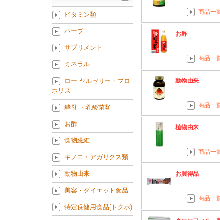
商品一
ビタミン類
ハーブ
お酢
サプリメント
商品一
ミネラル
動物由来
ロー ヤルゼリー・プロ
ポリス
商品一
酵母 ・乳酸菌類
お酢
植物由来
食物繊維
商品一
キノコ・アガリクス類
動物由来
お買得品
美容・ダイエット食品
商品一
特定保健用食品(トクホ)