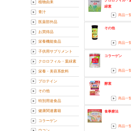
クロロフィル・
植物由来
緑素
青汁
商品一
医薬部外品
その他
お買得品
栄養機能食品
商品一
子供用サプリメント
コラーゲン
クロロフィル・葉緑素
商品一
栄養・美容系飲料
プロテイン
酵素
その他
商品一
特別用途食品
健康関連書籍
食事療法
コラーゲン
商品一
ウコン