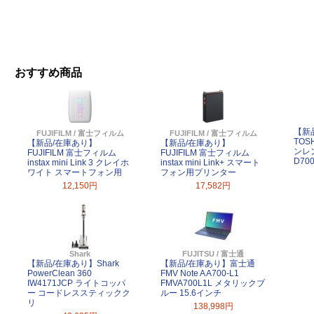
おすすめ商品
【新
FUJIFILM / 富士フィルム
FUJIFILM / 富士フィルム
TOS
【新品/在庫あり】
【新品/在庫あり】
ンレ
FUJIFILM 富士フィルム
FUJIFILM 富士フィルム
D70
instax mini Link 3 クレイホ
instax mini Link+ スマート
ワイト スマートフォン用
フォン用プリンター
12,150円
17,582円
Shark
FUJITSU / 富士通
【新品/在庫あり】Shark
【新品/在庫あり】富士通
PowerClean 360
FMV Note A A700-L1
IW4171JCP ライトコッパ
FMVA700L1L メタリックブ
ー コードレススティックク
ルー 15.6インチ
リ
138,998円