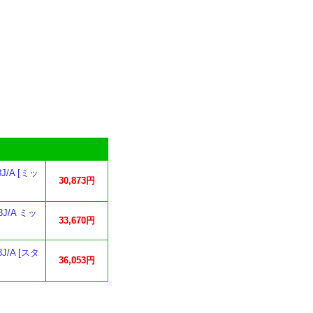
J/A [ミッ
30,873円
3J/A ミッ
33,670円
J/A [スタ
36,053円