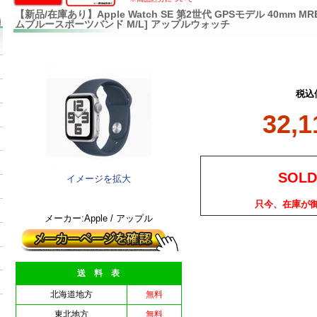
【新品/在庫あり】Apple Watch SE 第2世代 GPSモデル 40mm MR
ムブルースポーツバンド M/L] アップルウォッチ
税込
32,
SOLD
イメージを拡大
只今、在庫が
メーカー:Apple / アップル
送 料 表
北海道地方
無料
東北地方
無料