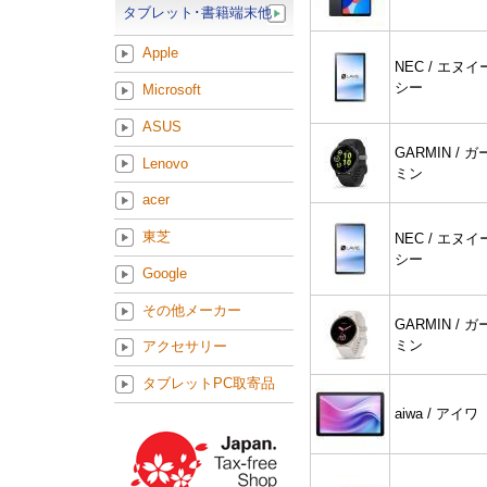
タブレット･書籍端末他
Apple
NEC / エヌイ
シー
Microsoft
ASUS
GARMIN / ガ
Lenovo
ミン
acer
東芝
NEC / エヌイ
シー
Google
その他メーカー
GARMIN / ガ
ミン
アクセサリー
タブレットPC取寄品
aiwa / アイワ