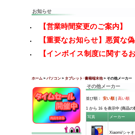
お知らせ
【営業時間変更のご案内】
【重要なお知らせ】悪質な
【インボイス制度に関する
ホーム
>
パソコン
>
タブレット･書籍端末他
> その他メーカー
その他メーカー
並び順：
安い順
|
高い順
1
から
16
を表示中 (商品
写真
メーカー
Xiaomi/シャ