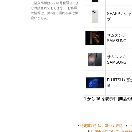
ご購入情報はSSL暗号化通信によ
り保護されております。 お客様
の情報は、第3者に漏れる事は御
SHARP / シ
座いません。
プ
サムスン /
SAMSUNG
サムスン /
SAMSUNG
FUJITSU / 富
通
1
から
16
を表示中 (商品
特定商取引法に基づく表記
ご
初期不良について
商品