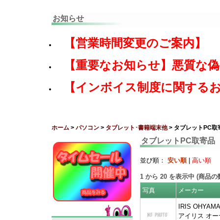
お知らせ
【営業時間変更のご案内】
【重要なお知らせ】悪質な
【インボイス制度に関する
ホーム
>
パソコン
>
タブレット･書籍端末他
> タブレットPC取
タブレットPC取寄品
並び順：
安い順
|
高い順
1
から
20
を表示中 (商品
写真
メーカー
IRIS OHYAMA
アイリス オー