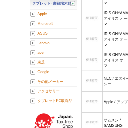
マ
タブレット･書籍端末他
IRIS OHYAMA
Apple
アイリス オー
Microsoft
マ
ASUS
IRIS OHYAMA
アイリス オー
Lenovo
マ
acer
IRIS OHYAMA
アイリス オー
東芝
マ
Google
NEC / エヌイ
その他メーカー
シー
アクセサリー
タブレットPC取寄品
Apple / アッ
サムスン /
SAMSUNG