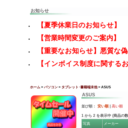
お知らせ
【夏季休業日のお知らせ】
【営業時間変更のご案内】
【重要なお知らせ】悪質な
【インボイス制度に関する
ホーム
>
パソコン
>
タブレット･書籍端末他
> ASUS
ASUS
並び順：
安い順
|
高い順
1
から
2
を表示中 (商品の
写真
メーカー