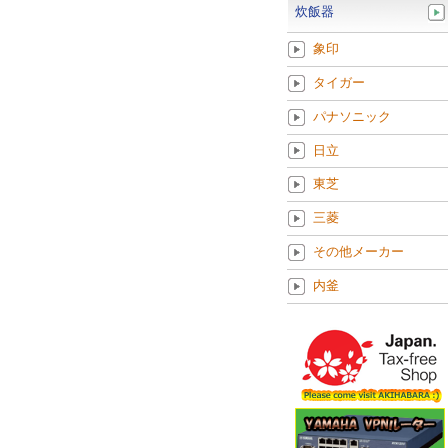
炊飯器
象印
タイガー
パナソニック
日立
東芝
三菱
その他メーカー
内釜