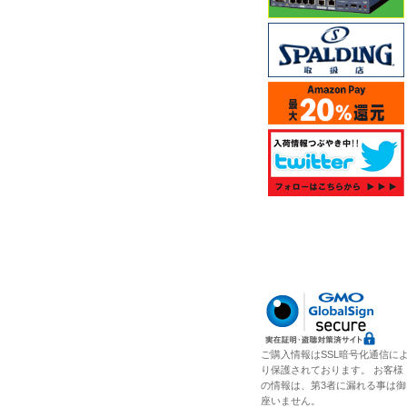
ご購入情報はSSL暗号化通信に
り保護されております。 お客様
の情報は、第3者に漏れる事は御
座いません。