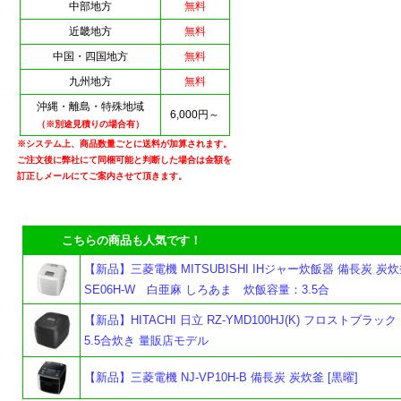
中部地方
無料
近畿地方
無料
中国・四国地方
無料
九州地方
無料
沖縄・離島・特殊地域
6,000円～
（※別途見積りの場合有）
※システム上、商品数量ごとに送料が加算されます。
ご注文後に弊社にて同梱可能と判断した場合は金額を
訂正しメールにてご案内させて頂きます。
こちらの商品も人気です！
【新品】三菱電機 MITSUBISHI IHジャー炊飯器 備長炭 炭炊釜
SE06H-W 白亜麻 しろあま 炊飯容量：3.5合
【新品】HITACHI 日立 RZ-YMD100HJ(K) フロストブラック
5.5合炊き 量販店モデル
よ
【新品】三菱電機 NJ-VP10H-B 備長炭 炭炊釜 [黒曜]