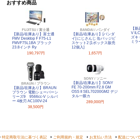
おすすめ商品
【新品
FUJITSU / 富士通
BANDAI / バンダイ
V I
【新品/在庫あり】富士通
【新品/在庫あり】[バンダ
ズキ
FMV Desktop F F75-L1
イ] にじさんじ 缶バッジビ
ミラ
FMVF75L1BA ブラック
スケット2 [1ボックス販売
23.8インチ Ry
12個入]
190,797円
1,657円
SONY / ソニー
【新品/在庫あり】SONY
BRAUN / ブラウン
FE 70-200mm F2.8 GM
【新品/在庫あり】BRAUN
OSS II SEL70200GM2 デジ
ブラウン 電動シェーバーシ
タル一眼カ
リーズ9 9566cc-V シルバ
ー 4枚刃 AC100V-24
289,000円
38,500円
特定商取引法に基づく表記
ご利用規約・規定
お支払い方法
配送につい