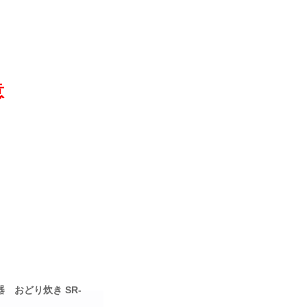
意
器 おどり炊き SR-