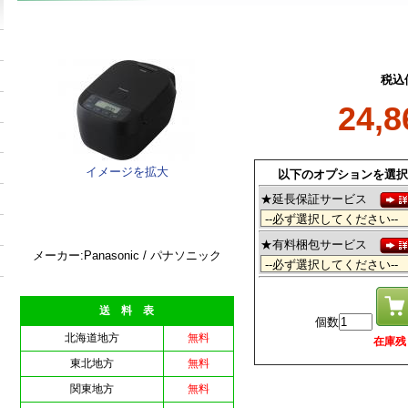
税込
24,
イメージを拡大
以下のオプションを選択
★延長保証サービス
★有料梱包サービス
メーカー:Panasonic / パナソニック
送 料 表
個数
北海道地方
無料
在庫残 3
東北地方
無料
関東地方
無料