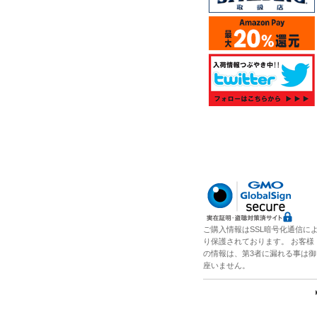
ご購入情報はSSL暗号化通信に
り保護されております。 お客様
の情報は、第3者に漏れる事は御
座いません。