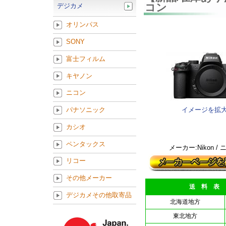
コン
デジカメ
オリンパス
SONY
富士フィルム
キヤノン
ニコン
イメージを拡
パナソニック
カシオ
ペンタックス
メーカー:Nikon /
リコー
その他メーカー
送 料 表
デジカメその他取寄品
北海道地方
東北地方