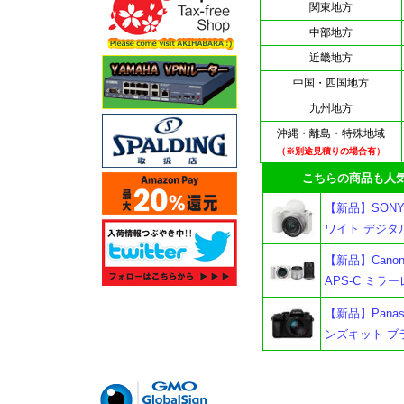
関東地方
中部地方
近畿地方
中国・四国地方
九州地方
沖縄・離島・特殊地域
（※別途見積りの場合有）
こちらの商品も人気
【新品】SONY
ワイト デジタ
【新品】Cano
APS-C ミラ
【新品】Panas
ンズキット ブ