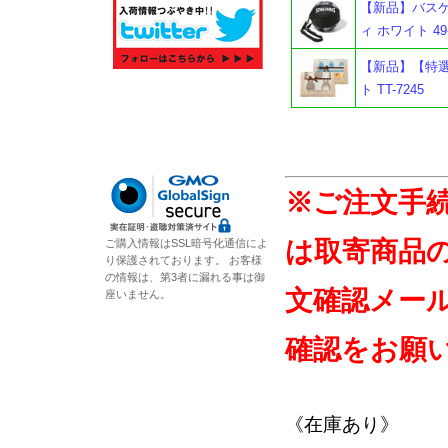
【新品】バスケ
ィ ホワイト 49
【新品】【特選
ト TT-7245
※ご注文手
は取寄商品
ご購入情報はSSL暗号化通信によ
り保護されております。 お客様
の情報は、第3者に漏れる事は御
文確認メー
座いません。
確認をお願
《在庫あり》