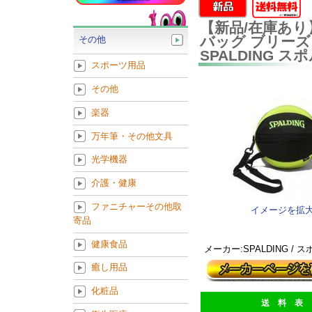
【新品/在庫あり
バッグ ブリーズ 
その他
SPALDING 
スポーツ用品
その他
楽器
万年筆・その他文具
光学機器
介護・健康
ファニチャーその他取
イメージを拡
寄品
健康食品
メーカー:SPALDING /
癒し用品
化粧品
送 料 表