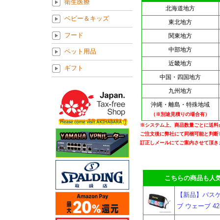
衛生医療
北海道地方
ベビー＆キッズ
東北地方
フード
関東地方
中部地方
ペット用品
近畿地方
ギフト
中国・四国地方
九州地方
沖縄・離島・特殊地域
（※別途見積りの場合有）
※システム上、商品数量ごとに送料
ご注文後に弊社にて同梱可能と判断
訂正しメールにてご案内させて頂き
こちらの商品も人気
【新品】バスケ
ブ ウェーブ 42