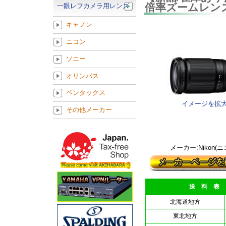
倍率ズームレン
一眼レフカメラ用レンズ
キャノン
ニコン
ソニー
オリンパス
ペンタックス
イメージを拡
その他メーカー
メーカー:Nikon(ニ
送 料 表
北海道地方
東北地方