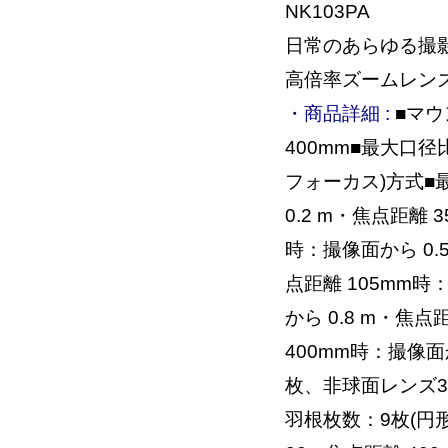
NK103PA
日常のあらゆる撮影
高倍率ズームレン
・商品詳細 :
■マウ
400mm■最大口径
フォーカス)方式■
0.2 m・焦点距離 
時：撮像面から 0.5
点距離 105mm時
から 0.8 m・焦点
400mm時：撮像面か
枚、非球面レンズ3枚
羽根枚数：9枚(円形