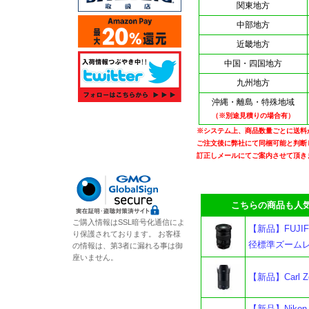
関東地方
中部地方
近畿地方
中国・四国地方
九州地方
沖縄・離島・特殊地域
（※別途見積りの場合有）
※システム上、商品数量ごとに送料
ご注文後に弊社にて同梱可能と判断
訂正しメールにてご案内させて頂き
こちらの商品も人気
ご購入情報はSSL暗号化通信によ
【新品】FUJIFI
り保護されております。 お客様
径標準ズームレ
の情報は、第3者に漏れる事は御
座いません。
【新品】Carl Z
【新品】Nikon 