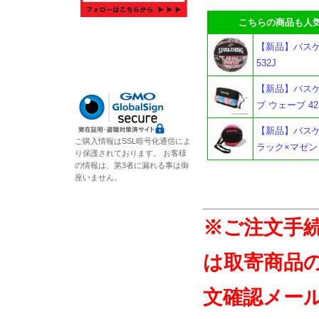
こちらの商品も人気
【新品】バスケッ
532J
【新品】バスケ
ブ ウェーブ 42
【新品】バスケ
ご購入情報はSSL暗号化通信によ
ラック×マゼンタ 
り保護されております。 お客様
の情報は、第3者に漏れる事は御
座いません。
※ご注文手
は取寄商品
文確認メー