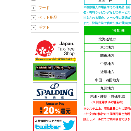
全国一律
フード
※複数購入の場合やその他商品（延
包・有料ラッピングなどのサービス
ペット用品
注文される場合、メール便の選択は
また、決済方法で代金引換の選択は
ギフト
宅 配 便
北海道地方
東北地方
関東地方
中部地方
近畿地方
中国・四国地方
九州地方
沖縄・離島・特殊地域
（※別途見積りの場合有）
※システム上、商品数量ごとに送料
ご注文後に弊社にて同梱可能と判断
訂正しメールにてご案内させて頂き