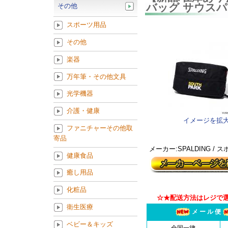
バッグ サウスパー
その他
スポーツ用品
その他
楽器
万年筆・その他文具
光学機器
介護・健康
イメージを拡
ファニチャーその他取
寄品
メーカー:SPALDING /
健康食品
癒し用品
化粧品
☆★配送方法はレジで
衛生医療
メ ー ル 便
ベビー＆キッズ