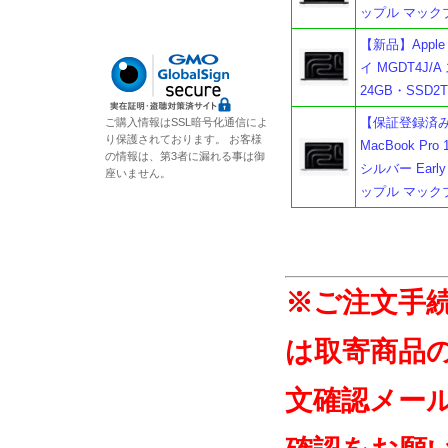
ップル マック
【新品】Apple M
イ MGDT4J/
24GB・SSD
【保証登録済み・
ご購入情報はSSL暗号化通信によ
り保護されております。 お客様
MacBook Pro
の情報は、第3者に漏れる事は御
シルバー Earl
座いません。
ップル マック
※ご注文手
は取寄商品
文確認メー