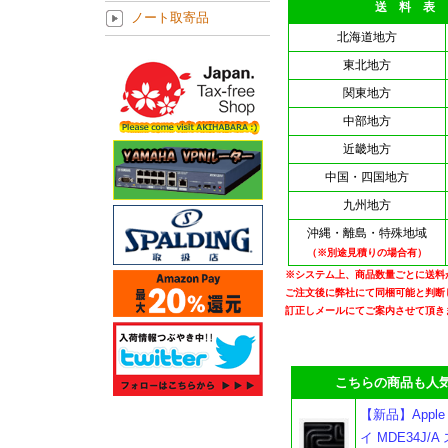
送 料 表
ノート取寄品
北海道地方
東北地方
関東地方
中部地方
近畿地方
中国・四国地方
九州地方
沖縄・離島・特殊地域
（※別途見積りの場合有）
※システム上、商品数量ごとに送料
ご注文後に弊社にて同梱可能と判断
訂正しメールにてご案内させて頂き
こちらの商品も人気
【新品】Apple M
イ MDE34J/