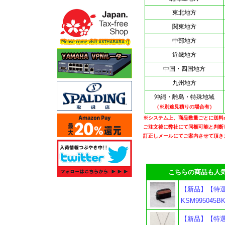
東北地方
関東地方
中部地方
近畿地方
中国・四国地方
九州地方
沖縄・離島・特殊地域
（※別途見積りの場合有）
※システム上、商品数量ごとに送料
ご注文後に弊社にて同梱可能と判断
訂正しメールにてご案内させて頂き
こちらの商品も人気
【新品】【特選
KSM99504
【新品】【特選