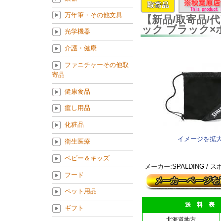
万年筆・その他文具
【新品/取寄品/
ック ブラック×ホ
光学機器
介護・健康
ファニチャーその他取
寄品
健康食品
癒し用品
化粧品
イメージを拡
衛生医療
ベビー＆キッズ
メーカー:SPALDING /
フード
ペット用品
送 料 表
ギフト
北海道地方