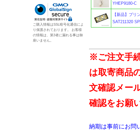
YHEP9180-C
【新品】プリン
SAT211320
ご購入情報はSSL暗号化通信によ
り保護されております。 お客様
の情報は、第3者に漏れる事は御
座いません。
※ご注文手
は取寄商品
文確認メー
確認をお願
納期は事前にお問