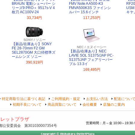
BRAUN 電動シェーバー シ
FMV Note A A500-K3
RF20
リーズ9 PRO＋ 9517s-V 4
FMVA500K3S ファインシ
US
枚刃 AC100V-24
ルバー 15.6インチ
キヤ
33,734円
117,253円
SONY / ソニー
【新品/在庫あり】SONY
NEC / エヌイーシー
FE 28-70mm F2 GM
【新品/在庫あり】NEC
SEL2870GM 大口径標準ズ
LAVIE SOL S1375/JAP PC-
ームレンズ ソニー
S1375JAP フェアリーパー
390,919円
プル 13.3イ
169,495円
特定商取引法に基づく表記
ご利用規約・規定
お支払い方法
配送につい
初期不良について
商品買取について
会社概要
店舗のご案内
トレットプラザ
営業時間：月～金 10:00～19:30 /
安委員会 第301030007354号