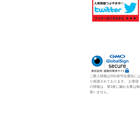
ご購入情報はSSL暗号化通信に
り保護されております。 お客様
の情報は、第3者に漏れる事は御
座いません。