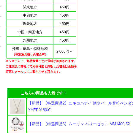
関東地方
450円
中部地方
450円
近畿地方
450円
中国・四国地方
450円
九州地方
450円
沖縄・離島・特殊地域
2,000円～
（※別途見積りの場合有）
※システム上、商品数量ごとに送料が加算されます。
ご注文後に弊社にて同梱可能と判断した場合は金額を
訂正しメールにてご案内させて頂きます。
こちらの商品も人気です！
【新品】【特選商品2】ユキコハナイ 淡水パール音符ペンダン
YHEP9180-C
【新品】【特選商品6】ムーミン ベリーセット MM1400-52