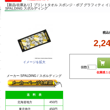
【新品/在庫あり】プリントタオル スポンジ・ボブ グラフィティ イエロー
SPALDING スポルディング
税込
2,2
イメージを拡大
個数
在庫残 1 (i
メーカー:SPALDING / スポルディング
送 料 表
北海道地方
450円
東北地方
450円