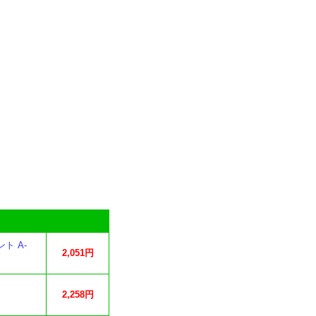
ト A-
2,051円
2,258円