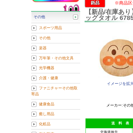
※商品区
【新品/在庫あ
ッグタオル 6785
その他
スポーツ用品
その他
楽器
万年筆・その他文具
光学機器
介護・健康
イメージを拡
ファニチャーその他取
寄品
健康食品
メーカー:その
癒し用品
送 料 表
化粧品
北海道地方