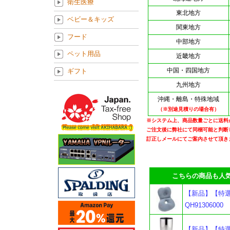
衛生医療
東北地方
ベビー＆キッズ
関東地方
フード
中部地方
ペット用品
近畿地方
中国・四国地方
ギフト
九州地方
沖縄・離島・特殊地域
（※別途見積りの場合有）
※システム上、商品数量ごとに送料
ご注文後に弊社にて同梱可能と判断
訂正しメールにてご案内させて頂き
こちらの商品も人気
【新品】【特選
QH91306000
【新品】【特選