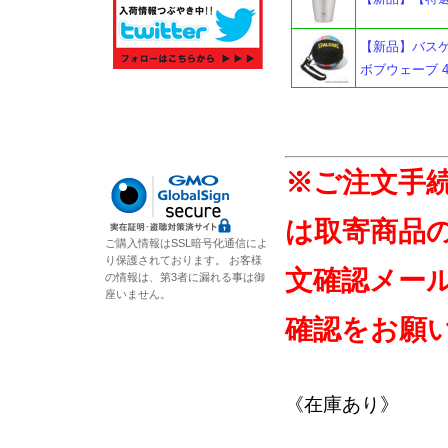
【新品】バスケ
ボブウェーブ 49
※ご注文手
は取寄商品
ご購入情報はSSL暗号化通信によ
り保護されております。 お客様
文確認メー
の情報は、第3者に漏れる事は御
座いません。
確認をお願
《在庫あり》