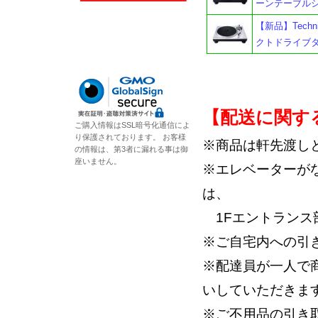
ーンテーブル
【新品】Techn
クトドライブ
【配送に関す
ご購入情報はSSL暗号化通信によ
り保護されております。 お客様
※商品は軒先渡し
の情報は、第3者に漏れる事は御
座いません。
※エレベーターが
は、
1Fエントランス
※ご自宅内への引
※配達員が一人で
いしていただきま
※ご不用品の引き