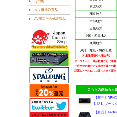
その他
東北地方
ＡＶ機器取寄品
関東地方
AV周辺その他取寄品
中部地方
近畿地方
中国・四国地方
九州地方
沖縄・離島・特殊地域
（※別途見積りの場合有）
※システム上、商品数量ごとに送料
ご注文後に弊社にて同梱可能と判断
訂正しメールにてご案内させて頂き
こちらの商品も人気
【新品】DENO
N12-K ブラッ
【新品】Techn