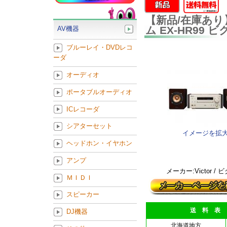
【新品/在庫あり
ム EX-HR99 
AV機器
ブルーレイ・DVDレコ
ーダ
オーディオ
ポータブルオーディオ
ICレコーダ
シアターセット
イメージを拡
ヘッドホン・イヤホン
アンプ
メーカー:Victor / 
ＭＩＤＩ
スピーカー
送 料 表
DJ機器
北海道地方