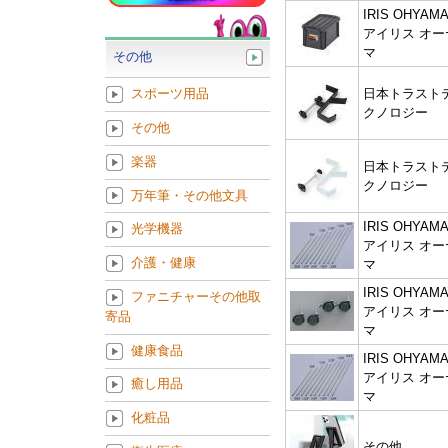
IRIS OHYAMA
アイリス オー
マ
その他
日本トラスト
スポーツ用品
クノロジー
その他
楽器
日本トラスト
クノロジー
万年筆・その他文具
IRIS OHYAMA
光学機器
アイリス オー
介護・健康
マ
IRIS OHYAMA
ファニチャーその他取
アイリス オー
寄品
マ
健康食品
IRIS OHYAMA
アイリス オー
癒し用品
マ
化粧品
その他