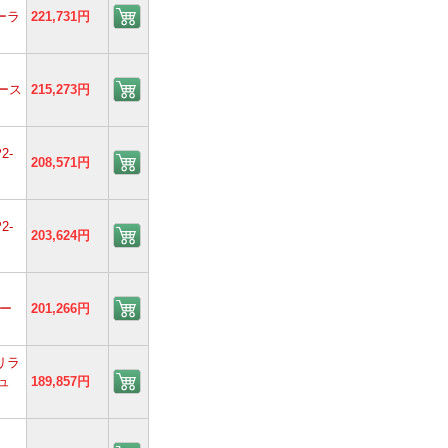
ターラ
221,731円
ペース
215,273円
2-
208,571円
2-
203,624円
ター
201,266円
リラ
ュ
189,857円