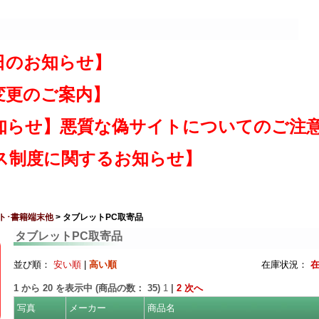
日のお知らせ】
変更のご案内】
知らせ】悪質な偽サイトについてのご注
ス制度に関するお知らせ】
ト･書籍端末他
> タブレットPC取寄品
タブレットPC取寄品
並び順：
安い順
|
高い順
在庫状況：
1
から
20
を表示中 (商品の数：
35
)
1
|
2
次へ
写真
メーカー
商品名