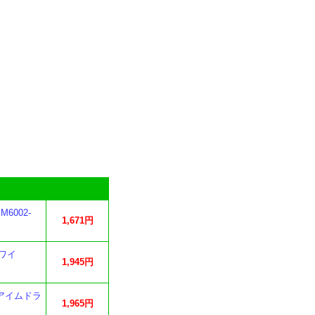
002-
1,671円
ワイ
1,945円
 アイムドラ
1,965円