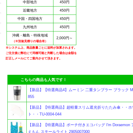
中部地方
450円
近畿地方
450円
中国・四国地方
450円
九州地方
450円
沖縄・離島・特殊地域
2,000円～
（※別途見積りの場合有）
※システム上、商品数量ごとに送料が加算されます。
ご注文後に弊社にて同梱可能と判断した場合は金額を
訂正しメールにてご案内させて頂きます。
こちらの商品も人気です！
【新品】【特選商品4】ムーミン 二重タンブラー ブラック MM6
855
【新品】【特選商品】超軽量スリム遮光折りたたみ傘・・ホ
ト・・TU-0004-044
【新品】【特選商品】ポーチ付きエコバッグ I'm Doraemon
えもん スモールライト 2905007000