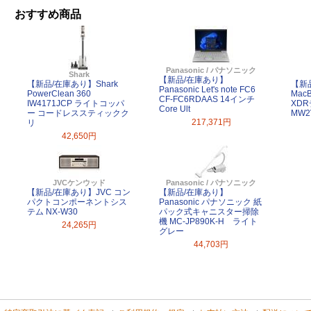
おすすめ商品
Panasonic / パナソニック
Shark
【新品/在庫あり】
【新品/在庫あり】Shark
【新品
Panasonic Let's note FC6
PowerClean 360
MacB
CF-FC6RDAAS 14インチ
IW4171JCP ライトコッパ
XDR
Core Ult
ー コードレススティックク
MW2
217,371円
リ
42,650円
JVCケンウッド
Panasonic / パナソニック
【新品/在庫あり】JVC コン
【新品/在庫あり】
パクトコンポーネントシス
Panasonic パナソニック 紙
テム NX-W30
パック式キャニスター掃除
機 MC-JP890K-H ライト
24,265円
グレー
44,703円