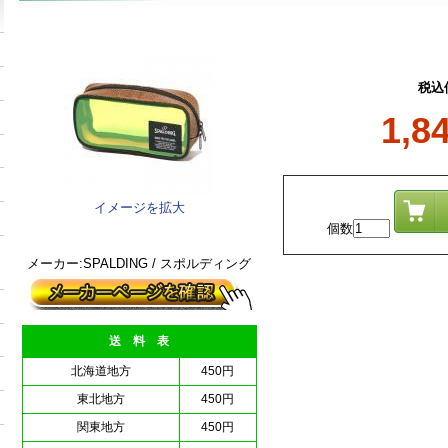
税込
1,8
イメージを拡大
個数
メーカー:SPALDING / スポルディング
送 料 表
北海道地方
450円
東北地方
450円
関東地方
450円