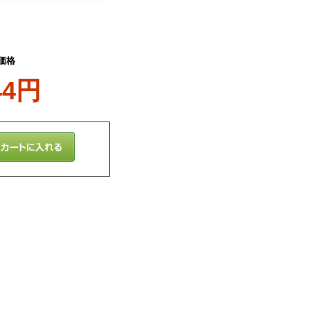
価格
44円