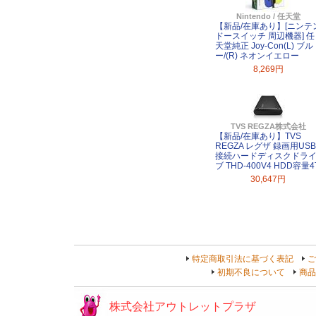
Nintendo / 任天堂
【新品/在庫あり】[ニンテ
ドースイッチ 周辺機器] 任
天堂純正 Joy-Con(L) ブル
ー/(R) ネオンイエロー
8,269円
TVS REGZA株式会社
【新品/在庫あり】TVS
REGZA レグザ 録画用USB
接続ハードディスクドラ
ブ THD-400V4 HDD容量4
30,647円
特定商取引法に基づく表記
ご
初期不良について
商品
株式会社アウトレットプラザ