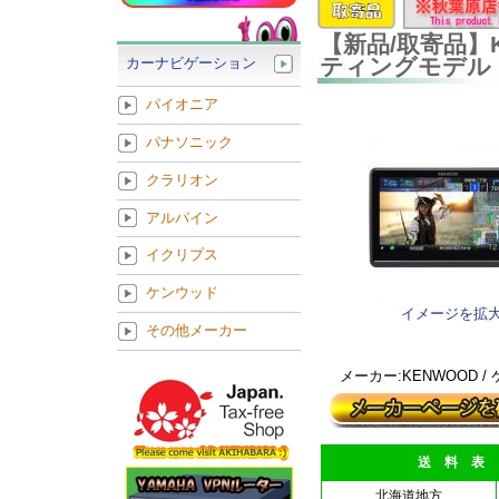
【新品/取寄品】K
ティングモデル M
カーナビゲーション
パイオニア
パナソニック
クラリオン
アルパイン
イクリプス
ケンウッド
イメージを拡
その他メーカー
メーカー:KENWOOD /
送 料 表
北海道地方