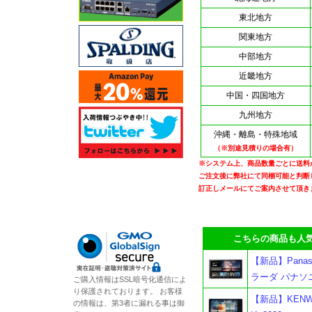
東北地方
関東地方
中部地方
近畿地方
中国・四国地方
九州地方
沖縄・離島・特殊地域
（※別途見積りの場合有）
※システム上、商品数量ごとに送料
ご注文後に弊社にて同梱可能と判断
訂正しメールにてご案内させて頂き
こちらの商品も人気
【新品】Panas
ラーダ パナソ
ご購入情報はSSL暗号化通信によ
り保護されております。 お客様
【新品】KENW
の情報は、第3者に漏れる事は御