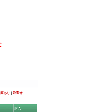
意
在庫あり
|
取寄せ
購入