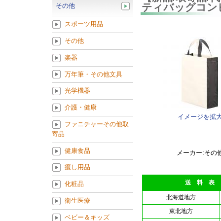
ティバッグコンビ（
その他
スポーツ用品
その他
楽器
万年筆・その他文具
光学機器
介護・健康
イメージを拡
ファニチャーその他取
寄品
健康食品
メーカー:その
癒し用品
送 料 表
化粧品
北海道地方
衛生医療
東北地方
ベビー＆キッズ