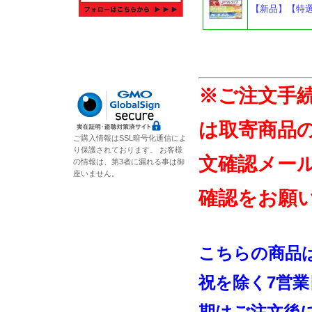
【新品】【特選
※ご注文手
は取寄商品
ご購入情報はSSL暗号化通信によ
り保護されております。 お客様
文確認メー
の情報は、第3者に漏れる事は御
座いません。
確認をお願
こちらの商品
祝を除く7営