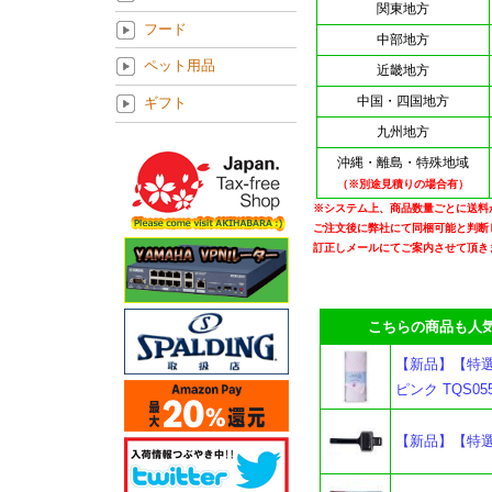
関東地方
フード
中部地方
ペット用品
近畿地方
中国・四国地方
ギフト
九州地方
沖縄・離島・特殊地域
（※別途見積りの場合有）
※システム上、商品数量ごとに送料
ご注文後に弊社にて同梱可能と判断
訂正しメールにてご案内させて頂き
こちらの商品も人気
【新品】【特選商
ピンク TQS055
【新品】【特選