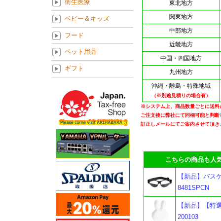
衛生医療
東北地方
関東地方
ベビー＆キッズ
中部地方
フード
近畿地方
ペット用品
中国・四国地方
ギフト
九州地方
沖縄・離島・特殊地域
（※別途見積りの場合有）
※システム上、商品数量ごとに送料
ご注文後に弊社にて同梱可能と判断
訂正しメールにてご案内させて頂き
こちらの商品も人気
【新品】バスケ
8481SPCN
【新品】【特選
200103