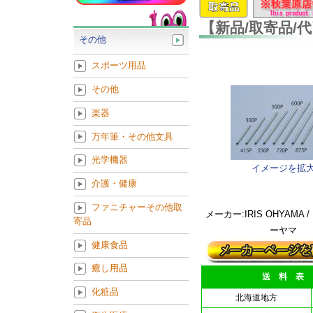
【新品/取寄品/代
その他
スポーツ用品
その他
楽器
万年筆・その他文具
光学機器
イメージを拡
介護・健康
ファニチャーその他取
メーカー:IRIS OHYAMA 
寄品
ーヤマ
健康食品
癒し用品
送 料 表
化粧品
北海道地方