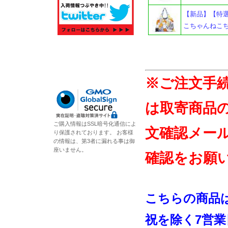
【新品】【特選商
こちゃんねこちゃん
※ご注文手
は取寄商品
ご購入情報はSSL暗号化通信によ
文確認メー
り保護されております。 お客様
の情報は、第3者に漏れる事は御
座いません。
確認をお願
こちらの商品
祝を除く7営