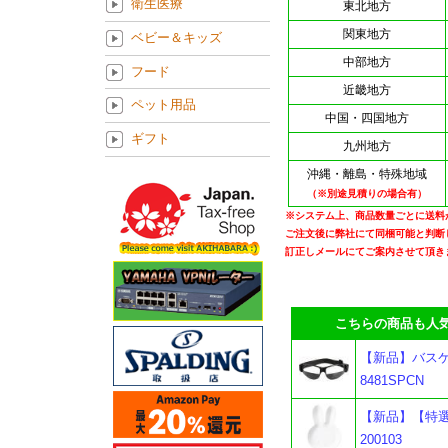
衛生医療
東北地方
関東地方
ベビー＆キッズ
中部地方
フード
近畿地方
ペット用品
中国・四国地方
ギフト
九州地方
沖縄・離島・特殊地域
（※別途見積りの場合有）
※システム上、商品数量ごとに送料
ご注文後に弊社にて同梱可能と判断
訂正しメールにてご案内させて頂き
こちらの商品も人気
【新品】バスケ
8481SPCN
【新品】【特選
200103