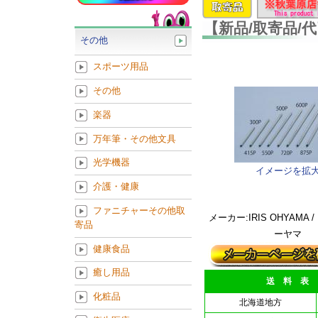
【新品/取寄品/代
その他
スポーツ用品
その他
楽器
万年筆・その他文具
光学機器
イメージを拡
介護・健康
ファニチャーその他取
メーカー:IRIS OHYAMA 
寄品
ーヤマ
健康食品
癒し用品
送 料 表
化粧品
北海道地方