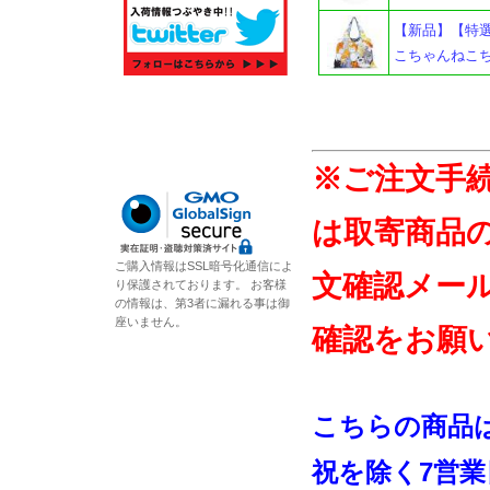
【新品】【特選商
こちゃんねこちゃん
※ご注文手
は取寄商品
ご購入情報はSSL暗号化通信によ
文確認メー
り保護されております。 お客様
の情報は、第3者に漏れる事は御
座いません。
確認をお願
こちらの商品
祝を除く7営