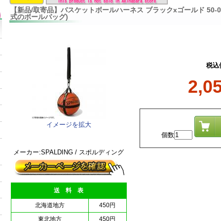
【新品/取寄品】バスケットボールハーネス ブラックxゴールド 50-0
式のボールバッグ)
税込
2,0
イメージを拡大
個数
メーカー:SPALDING / スポルディング
送 料 表
北海道地方
450円
東北地方
450円