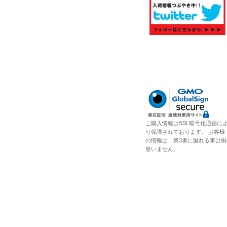
ご購入情報はSSL暗号化通信に
り保護されております。 お客様
の情報は、第3者に漏れる事は御
座いません。