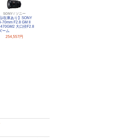
SONY / ソニー
品/在庫あり】SONY
4-70mm F2.8 GM II
2470GM2 大口径F2.8
ズーム
254,557円
て