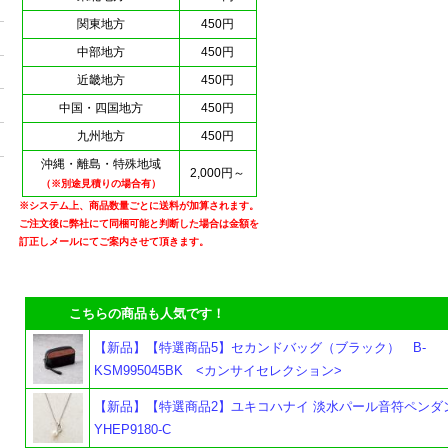
関東地方
450円
中部地方
450円
近畿地方
450円
中国・四国地方
450円
九州地方
450円
沖縄・離島・特殊地域
2,000円～
（※別途見積りの場合有）
※システム上、商品数量ごとに送料が加算されます。
ご注文後に弊社にて同梱可能と判断した場合は金額を
訂正しメールにてご案内させて頂きます。
こちらの商品も人気です！
【新品】【特選商品5】セカンドバッグ（ブラック） B-
KSM995045BK <カンサイセレクション>
【新品】【特選商品2】ユキコハナイ 淡水パール音符ペンダン
YHEP9180-C