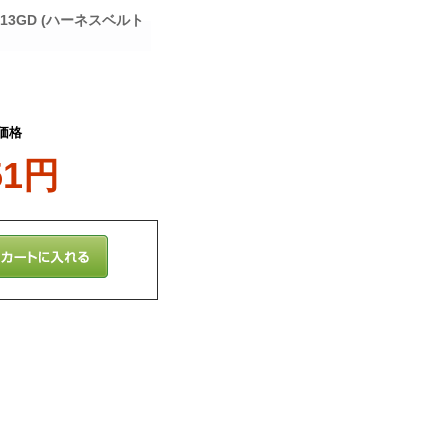
13GD (ハーネスベルト
価格
51円