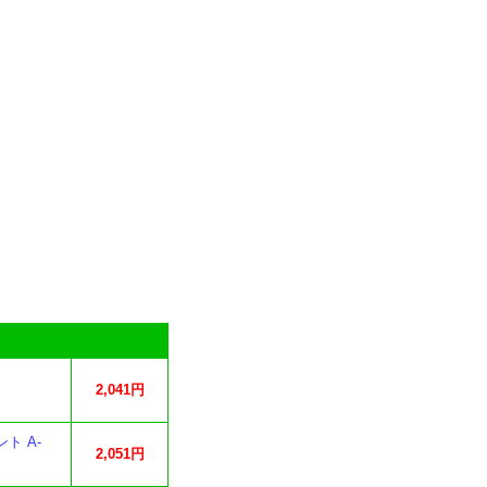
2,041円
ト A-
2,051円