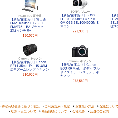
SONY / ソニー
【新品/在庫あり】SONY
【新
FUJITSU / 富士通
FE 100-400mm F4.5-5.6
FE 2
【新品/在庫あり】富士通
GM OSS SEL100400GM E
SEL
FMV Desktop F F75-L1
マウント
標準
FMVF75L1BA ブラック
23.8インチ Ry
291,336円
190,576円
Canon / キヤノン
Canon / キヤノン
【新品/在庫あり】Canon
【新品/在庫あり】Canon
RF14-35mm F4 L IS USM
EOS R6 Mark II ボディ フル
広角ズームレンズ キヤノン
サイズミラーレスカメラ キ
210,650円
ヤノン
278,562円
特定商取引法に基づく表記
ご利用規約・規定
お支払い方法
配送につい
初期不良について
商品買取について
会社概要
店舗のご案内