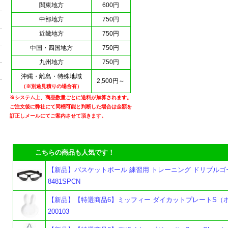
関東地方
600円
中部地方
750円
近畿地方
750円
中国・四国地方
750円
九州地方
750円
沖縄・離島・特殊地域
2,500円～
（※別途見積りの場合有）
※システム上、商品数量ごとに送料が加算されます。
ご注文後に弊社にて同梱可能と判断した場合は金額を
訂正しメールにてご案内させて頂きます。
こちらの商品も人気です！
【新品】バスケットボール 練習用 トレーニング ドリブルゴ
8481SPCN
【新品】【特選商品6】ミッフィー ダイカットプレートS（
200103