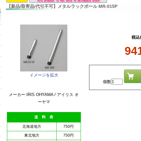
【新品/取寄品/代引不可】メタルラックポール MR-015P
税込
94
イメージを拡大
個数
メーカー:IRIS OHYAMA / アイリス オ
ーヤマ
送 料 表
北海道地方
750円
東北地方
750円