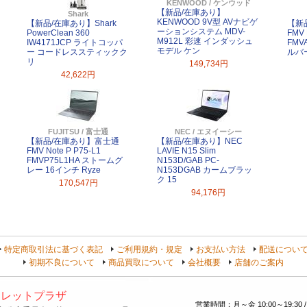
KENWOOD / ケンウッド
【新品/在庫あり】
Shark
KENWOOD 9V型 AVナビゲ
【新品/在庫あり】Shark
【新
ーションシステム MDV-
PowerClean 360
FMV 
M912L 彩速 インダッシュ
IW4171JCP ライトコッパ
FMV
モデル ケン
ー コードレススティックク
ルバー
リ
149,734円
42,622円
FUJITSU / 富士通
NEC / エヌイーシー
【新品/在庫あり】富士通
【新品/在庫あり】NEC
FMV Note P P75-L1
LAVIE N15 Slim
FMVP75L1HA ストームグ
N153D/GAB PC-
レー 16インチ Ryze
N153DGAB カームブラッ
ク 15
170,547円
94,176円
特定商取引法に基づく表記
ご利用規約・規定
お支払い方法
配送につい
初期不良について
商品買取について
会社概要
店舗のご案内
トレットプラザ
営業時間：月～金 10:00～19:30 /