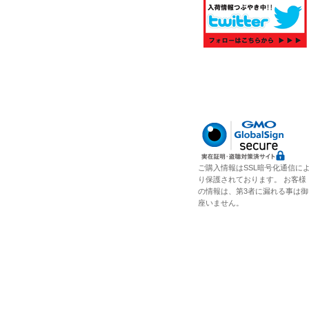
ご購入情報はSSL暗号化通信に
り保護されております。 お客様
の情報は、第3者に漏れる事は御
座いません。