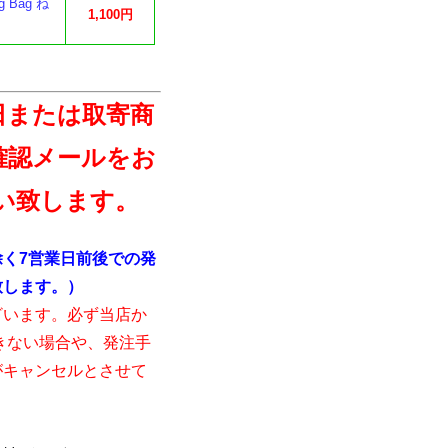
Bag ね
1,100円
日または取寄商
確認メールをお
い致します。
く7営業日前後での発
致します。）
ざいます。必ず当店か
きない場合や、発注手
がキャンセルとさせて