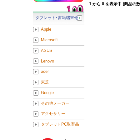
1
から
0
を表示中 (商品の
タブレット･書籍端末他
Apple
Microsoft
ASUS
Lenovo
acer
東芝
Google
その他メーカー
アクセサリー
タブレットPC取寄品