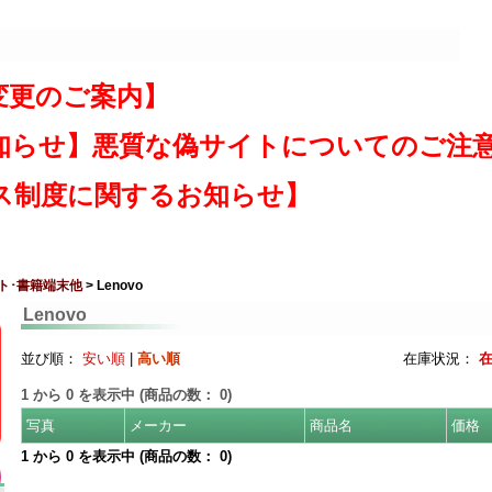
変更のご案内】
知らせ】悪質な偽サイトについてのご注
ス制度に関するお知らせ】
ト･書籍端末他
> Lenovo
Lenovo
並び順：
安い順
|
高い順
在庫状況：
1
から
0
を表示中 (商品の数：
0
)
写真
メーカー
商品名
価格
1
から
0
を表示中 (商品の数：
0
)