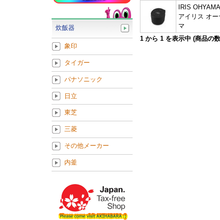
IRIS OHYAMA
アイリス オー
マ
炊飯器
1
から
1
を表示中 (商品の
象印
タイガー
パナソニック
日立
東芝
三菱
その他メーカー
内釜