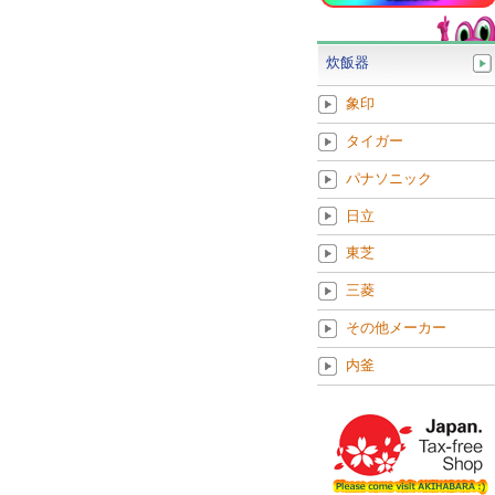
炊飯器
象印
タイガー
パナソニック
日立
東芝
三菱
その他メーカー
内釜