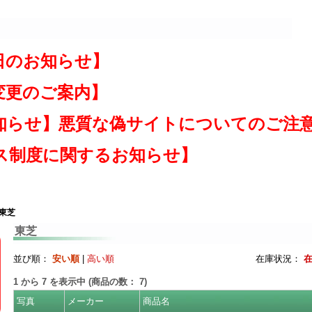
日のお知らせ】
変更のご案内】
知らせ】悪質な偽サイトについてのご注
ス制度に関するお知らせ】
 東芝
東芝
並び順：
安い順
|
高い順
在庫状況：
1
から
7
を表示中 (商品の数：
7
)
写真
メーカー
商品名