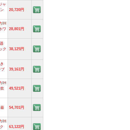
Hジャ
ラン
20,720円
力IH
ホワ
28,801円
器
ラック
38,125円
炊き
ンブ
39,161円
力IH
 炊
49,521円
 最
54,701円
力IH
ック
63,122円