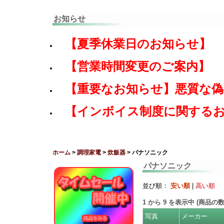
お知らせ
【夏季休業日のお知らせ】
【営業時間変更のご案内】
【重要なお知らせ】悪質な
【インボイス制度に関する
ホーム
>
調理家電
>
炊飯器
> パナソニック
パナソニック
並び順：
安い順
|
高い順
1
から
9
を表示中 (商品の
写真
メーカー