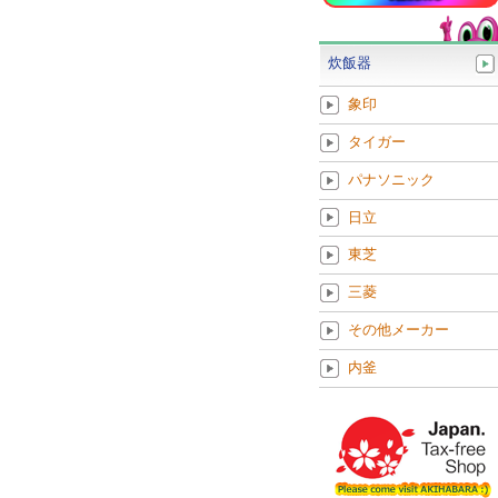
炊飯器
象印
タイガー
パナソニック
日立
東芝
三菱
その他メーカー
内釜