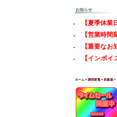
お知らせ
【夏季休業
【営業時間
【重要なお
【インボイ
ホーム
>
調理家電
>
炊飯器
>