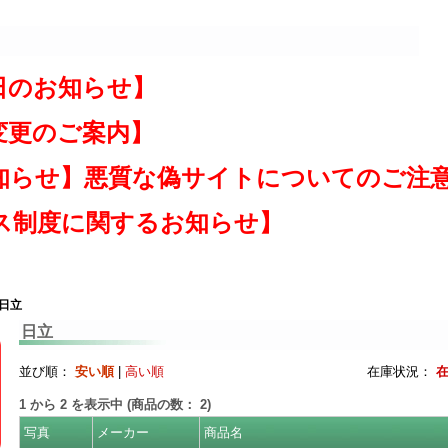
日のお知らせ】
変更のご案内】
知らせ】悪質な偽サイトについてのご注
ス制度に関するお知らせ】
 日立
日立
並び順：
安い順
|
高い順
在庫状況：
1
から
2
を表示中 (商品の数：
2
)
写真
メーカー
商品名