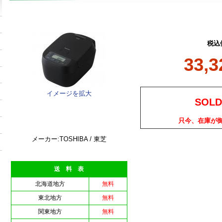
税込
33,
イメージを拡大
SOLD
只今、在庫が
メーカー:TOSHIBA / 東芝
送 料 表
北海道地方
無料
東北地方
無料
関東地方
無料