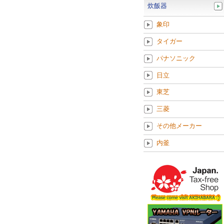
炊飯器
象印
タイガー
パナソニック
日立
東芝
三菱
その他メーカー
内釜