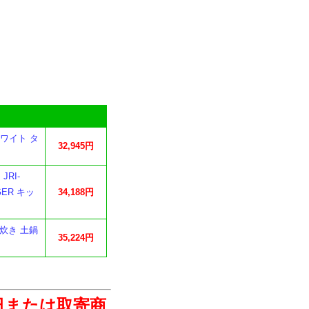
ホワイト タ
32,945円
RI-
ER キッ
34,188円
火炊き 土鍋
35,224円
日または取寄商