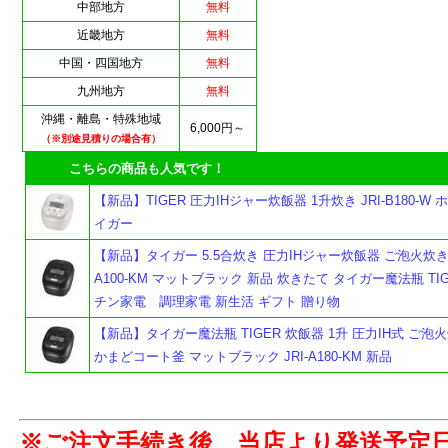
中部地方
無料
近畿地方
無料
中国・四国地方
無料
九州地方
無料
沖縄・離島・特殊地域
6,000円～
（※別途見積りの場合有）
こちらの商品も人気です！
【新品】TIGER 圧力IHジャー炊飯器 1升炊き JRI-B180-W 
イガー
【新品】タイガー 5.5合炊き 圧力IHジャー炊飯器 ご泡火炊き J
A100-KM マットブラック 新品 炊きたて タイガー魔法瓶 TIG
チン家電 調理家電 新生活 ギフト 贈り物
【新品】タイガー魔法瓶 TIGER 炊飯器 1升 圧力IH式 ご泡
かまどコート釜 マットブラック JRI-A180-KM 新品
よ
※ご注文手続き後、当店より発送予定