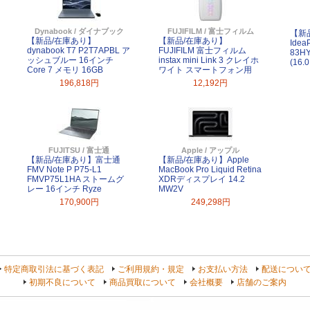
Dynabook / ダイナブック
FUJIFILM / 富士フィルム
【新品
【新品/在庫あり】
【新品/在庫あり】
Idea
dynabook T7 P2T7APBL ア
FUJIFILM 富士フィルム
83H
ッシュブルー 16インチ
instax mini Link 3 クレイホ
(16.0
Core 7 メモリ 16GB
ワイト スマートフォン用
196,818円
12,192円
FUJITSU / 富士通
Apple / アップル
【新品/在庫あり】富士通
【新品/在庫あり】Apple
FMV Note P P75-L1
MacBook Pro Liquid Retina
FMVP75L1HA ストームグ
XDRディスプレイ 14.2
レー 16インチ Ryze
MW2V
170,900円
249,298円
特定商取引法に基づく表記
ご利用規約・規定
お支払い方法
配送につい
初期不良について
商品買取について
会社概要
店舗のご案内