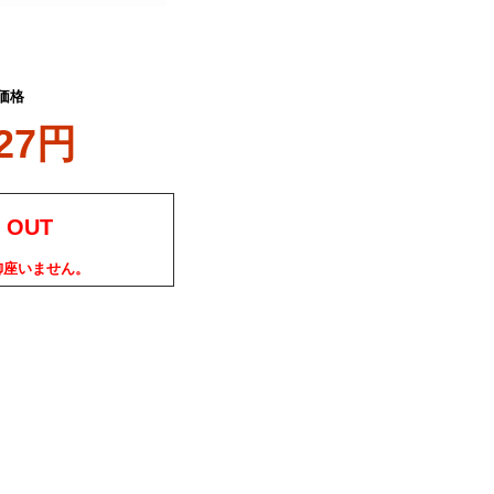
価格
327円
 OUT
御座いません。