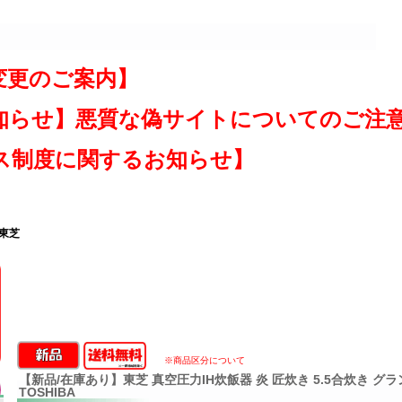
変更のご案内】
知らせ】悪質な偽サイトについてのご注
ス制度に関するお知らせ】
 東芝
※商品区分について
【新品/在庫あり】東芝 真空圧力IH炊飯器 炎 匠炊き 5.5合炊き グラン
TOSHIBA