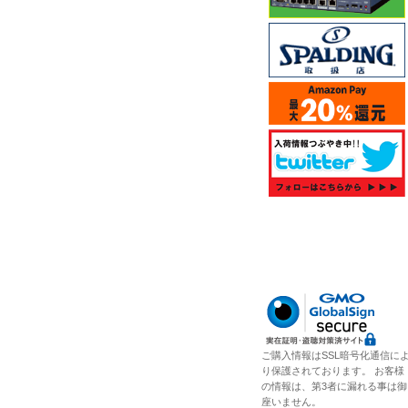
ご購入情報はSSL暗号化通信に
り保護されております。 お客様
の情報は、第3者に漏れる事は御
座いません。