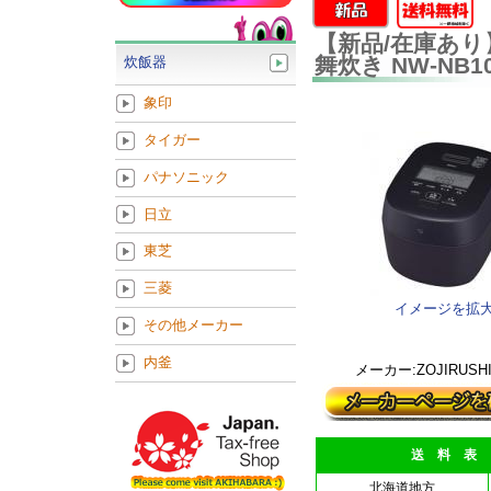
【新品/在庫あり】
舞炊き NW-NB1
炊飯器
象印
タイガー
パナソニック
日立
東芝
三菱
イメージを拡
その他メーカー
内釜
メーカー:ZOJIRUSHI
送 料 表
北海道地方