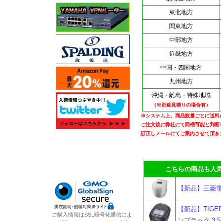
東北地方
関東地方
中部地方
近畿地方
中国・四国地方
九州地方
沖縄・離島・特殊地域
（※別途見積りの場合有）
※システム上、商品数量ごとに送料
ご注文後に弊社にて同梱可能と判断
訂正しメールにてご案内させて頂き
こちらの商品も人気
【新品】三菱電機
【新品】TIGE
ご購入情報はSSL暗号化通信によ
ンブラック 3.5合