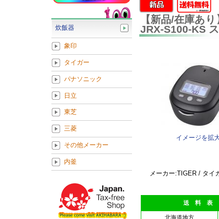
【新品/在庫あり】
JRX-S100-
炊飯器
象印
タイガー
パナソニック
日立
東芝
三菱
イメージを拡
その他メーカー
内釜
メーカー:TIGER / タ
送 料 表
北海道地方