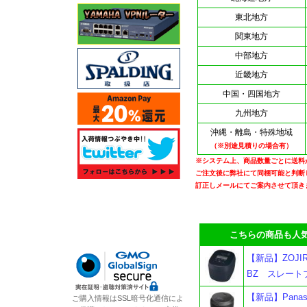
東北地方
関東地方
中部地方
近畿地方
中国・四国地方
九州地方
沖縄・離島・特殊地域
（※別途見積りの場合有）
※システム上、商品数量ごとに送料
ご注文後に弊社にて同梱可能と判断
訂正しメールにてご案内させて頂き
こちらの商品も人気
【新品】ZOJI
BZ スレート
【新品】Pana
ご購入情報はSSL暗号化通信によ