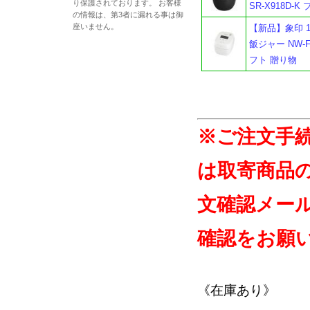
り保護されております。 お客様
SR-X918D-K
の情報は、第3者に漏れる事は御
座いません。
【新品】象印 1
飯ジャー NW-
フト 贈り物
※ご注文手
は取寄商品
文確認メー
確認をお願
《在庫あり》