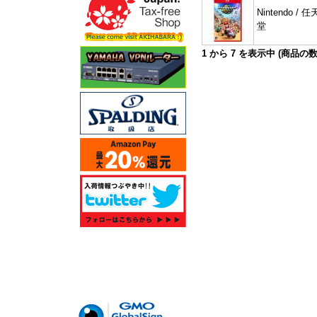
Nintendo / 任
堂
1
から
7
を表示中 (商品の