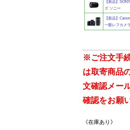
【新品】SONY 
ズ ソニー
【新品】Cano
一眼レフカメラ
※ご注文手
は取寄商品
文確認メー
確認をお願
《在庫あり》