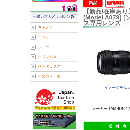
【新品/在庫あり】TAM
(Model A07
一眼レフカメラ用レンズ
ス専用レンズ
キャノン
ニコン
ソニー
オリンパス
ペンタックス
その他メーカー
イメージを拡
メーカー:TAMRON /
送 料 表