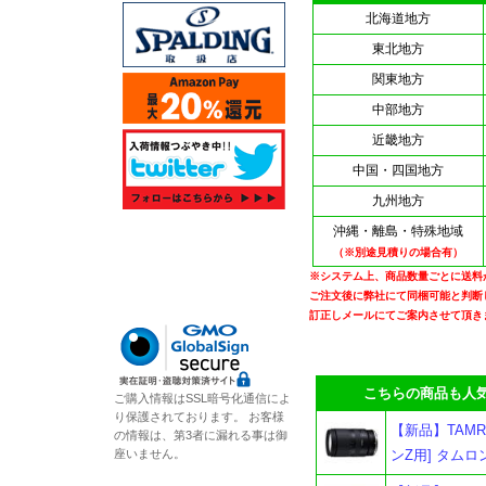
北海道地方
東北地方
関東地方
中部地方
近畿地方
中国・四国地方
九州地方
沖縄・離島・特殊地域
（※別途見積りの場合有）
※システム上、商品数量ごとに送料
ご注文後に弊社にて同梱可能と判断
訂正しメールにてご案内させて頂き
こちらの商品も人気
ご購入情報はSSL暗号化通信によ
り保護されております。 お客様
【新品】TAMRON 1
の情報は、第3者に漏れる事は御
ンZ用] タムロ
座いません。