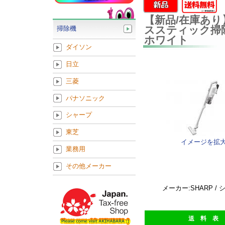
【新品/在庫あり
ススティック掃除機 
掃除機
ホワイト
ダイソン
日立
三菱
パナソニック
シャープ
東芝
イメージを拡
業務用
その他メーカー
メーカー:SHARP /
送 料 表