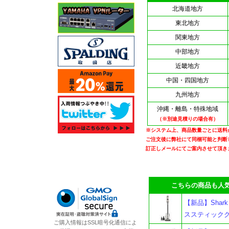
北海道地方
東北地方
関東地方
中部地方
近畿地方
中国・四国地方
九州地方
沖縄・離島・特殊地域
（※別途見積りの場合有）
※システム上、商品数量ごとに送料
ご注文後に弊社にて同梱可能と判断
訂正しメールにてご案内させて頂き
こちらの商品も人気
【新品】Shark 
ススティックク
ご購入情報はSSL暗号化通信によ