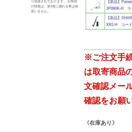
り保護されております。 お客様
【新品】Pana
の情報は、第3者に漏れる事は御
JP890K-H
座いません。
【新品】SHARP
XR2-H コ
※ご注文手
は取寄商品
文確認メー
確認をお願
《在庫あり》