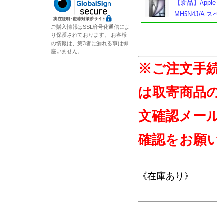
【新品】Apple i
MH5N4J/A
ご購入情報はSSL暗号化通信によ
り保護されております。 お客様
の情報は、第3者に漏れる事は御
座いません。
※ご注文手
は取寄商品
文確認メー
確認をお願
《在庫あり》