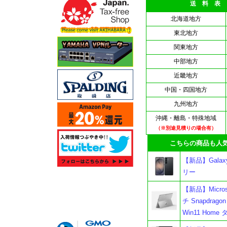
送 料 表
北海道地方
東北地方
関東地方
中部地方
近畿地方
中国・四国地方
九州地方
沖縄・離島・特殊地域
（※別途見積りの場合有）
こちらの商品も人気
【新品】Galaxy
リー
【新品】Microso
チ Snapdragon
Win11 Ho