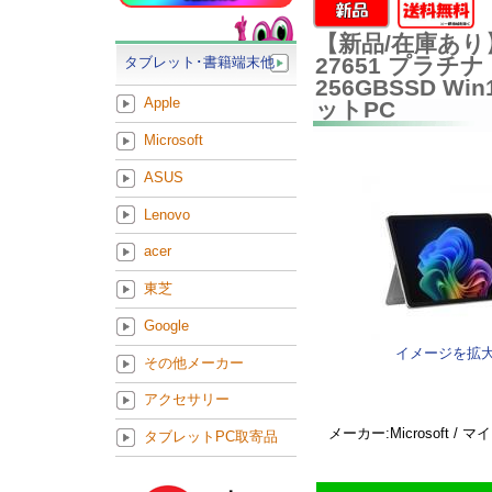
【新品/在庫あり】Mic
27651 プラチナ 
タブレット･書籍端末他
256GBSSD 
Apple
ットPC
Microsoft
ASUS
Lenovo
acer
東芝
Google
イメージを拡
その他メーカー
アクセサリー
メーカー:Microsoft /
タブレットPC取寄品