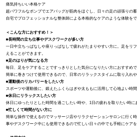
痛気持ちいい本格ケア
超パワフルなポンプでエアバッグが筋肉をほぐし、日々の足の頑張りの蓄
よ
自宅でプロフェッショナルな整体師による本格的なケアのような体験をで
＜こんな方におすすめ！＞
■長時間の立ち仕事やデスクワークが多い方
一日中立ちっぱなしや座りっぱなしで疲れがたまりやすい方に。足をリフ
えることができます。
■足のはりが気になる方
毎日、足をケアすることですっきりとした気分になりたい方におすすめで
簡単に巻きつけて使用できるので、日常のリラックスタイムに取り入れや
■運動後のリカバリーをしたい方
スポーツや運動後に、鍛えたふくらはぎや太ももに活用して心地よい時間
■休日にリラックスしたい方
休日にゆったりとした時間を過ごしたい時や、1日の疲れを取りたい時に
■忙しくて時間がない方に
簡単な操作で使えるのでマッサージ店やリラクゼーションサロンに行く時
事やデスクワーク中にも使用できるので忙しい日々の中でも手軽にケアを