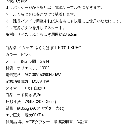
＜使用方法＞
１．パッケージから取り出し電源ケーブルをつなぎます。
２．ふくらはぎに巻きつけて装着します。
３．延長バンドで調整すれば太ももにも快適にご使用いただけます。
４．電源ボタンを押してスタート。
※対応サイズ：ふくらはぎ周囲約28-52cm
商品名 イタケア ふくらはぎ ITK001-FKRHG
カラー ピンク
メーカー保証期間 6ヵ月
材質 ポリエステル100%
電気定格 AC100V 50/60Hz 5W
定格消費電力 DC5V 4W
タイマー 10分 自動OFF
商品コード長さ 約2m
外形寸法 W58×D20×H3(cm)
質量 約365g (ACアダプター含む)
エア圧力 最大60KPa
付属品 専用ACアダプター、取扱説明書、保証書