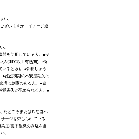
さい。
ございますが、イメージ違
い。
機器を使用している人。●安
(38℃以上有熱期)。(例:
ているとき)。●骨粗しょう
。●妊娠初期の不安定期又は
皮膚に創傷のある人。●糖
感覚喪失が認められる人。●
受けたところまたは疾患部へ
ッサージを禁じられている
染症(皮下組織の炎症を含
ない。