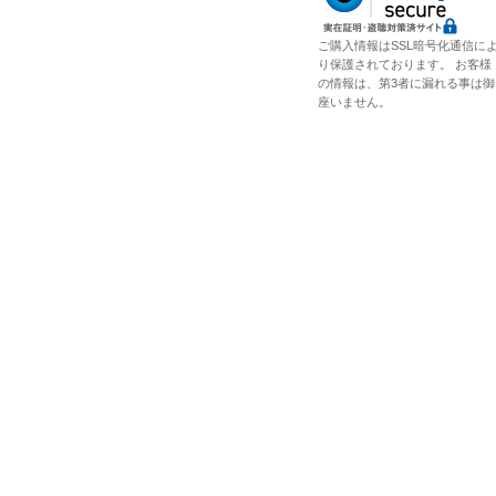
ご購入情報はSSL暗号化通信に
り保護されております。 お客様
の情報は、第3者に漏れる事は御
座いません。