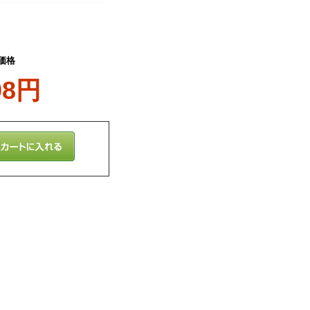
価格
98円