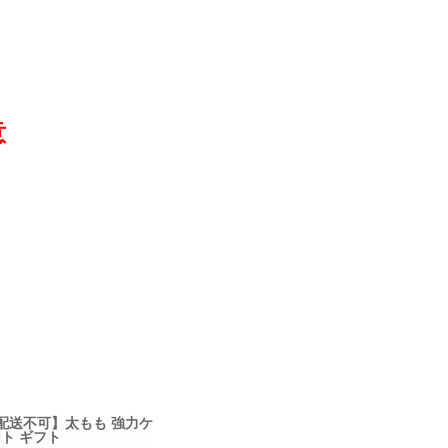
意
配送不可】太もも 強力ケ
ント ギフト