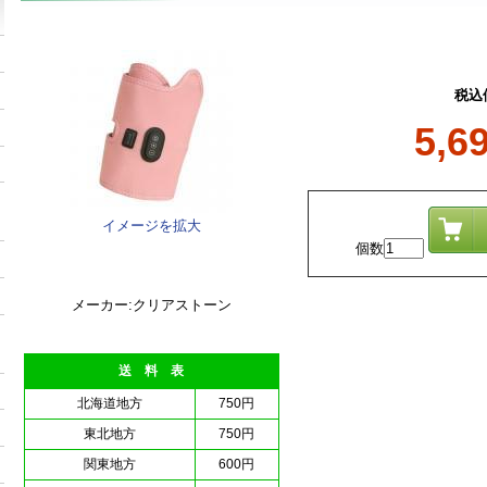
税込
5,6
イメージを拡大
個数
メーカー:クリアストーン
送 料 表
北海道地方
750円
東北地方
750円
関東地方
600円