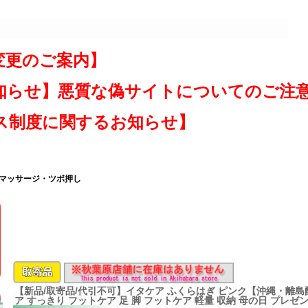
変更のご案内】
知らせ】悪質な偽サイトについてのご注
ス制度に関するお知らせ】
 マッサージ・ツボ押し
【新品/取寄品/代引不可】イタケア ふくらはぎ ピンク【沖縄・離島
ア すっきり フットケア 足 脚 フットケア 軽量 収納 母の日 プレゼ