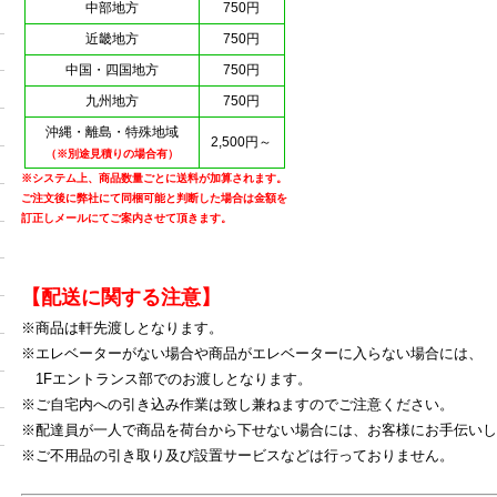
中部地方
750円
近畿地方
750円
中国・四国地方
750円
九州地方
750円
沖縄・離島・特殊地域
2,500円～
（※別途見積りの場合有）
※システム上、商品数量ごとに送料が加算されます。
ご注文後に弊社にて同梱可能と判断した場合は金額を
訂正しメールにてご案内させて頂きます。
【配送に関する注意】
※商品は軒先渡しとなります。
※エレベーターがない場合や商品がエレベーターに入らない場合には、
1Fエントランス部でのお渡しとなります。
※ご自宅内への引き込み作業は致し兼ねますのでご注意ください。
※配達員が一人で商品を荷台から下せない場合には、お客様にお手伝いし
※ご不用品の引き取り及び設置サービスなどは行っておりません。