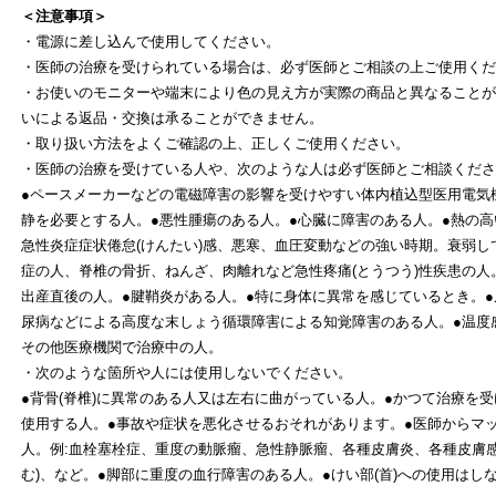
＜注意事項＞
・電源に差し込んで使用してください。
・医師の治療を受けられている場合は、必ず医師とご相談の上ご使用くだ
・お使いのモニターや端末により色の見え方が実際の商品と異なることが
いによる返品・交換は承ることができません。
・取り扱い方法をよくご確認の上、正しくご使用ください。
・医師の治療を受けている人や、次のような人は必ず医師とご相談くださ
●ペースメーカーなどの電磁障害の影響を受けやすい体内植込型医用電気
静を必要とする人。●悪性腫瘍のある人。●心臓に障害のある人。●熱の高い人
急性炎症症状倦怠(けんたい)感、悪寒、血圧変動などの強い時期。衰弱し
症の人、脊椎の骨折、ねんざ、肉離れなど急性疼痛(とうつう)性疾患の人
出産直後の人。●腱鞘炎がある人。●特に身体に異常を感じているとき。●
尿病などによる高度な末しょう循環障害による知覚障害のある人。●温度
その他医療機関で治療中の人。
・次のような箇所や人には使用しないでください。
●背骨(脊椎)に異常のある人又は左右に曲がっている人。●かつて治療を
使用する人。●事故や症状を悪化させるおそれがあります。●医師からマ
人。例:血栓塞栓症、重度の動脈瘤、急性静脈瘤、各種皮膚炎、各種皮膚感
む)、など。●脚部に重度の血行障害のある人。●けい部(首)への使用はし