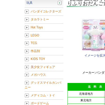
りふりおだんご
玩具
バンダイコレクターズ
タカラトミー
Hot Toys
LEGO
TCG
作品別
イメージを拡
KIDS TOY
美少女フィギュア
メーカー:バンダ
メガハウス
グッドスマイルカンパ
送 料 表
ニー
北海道地方
メディコム・トイ
東北地方
ボードゲーム