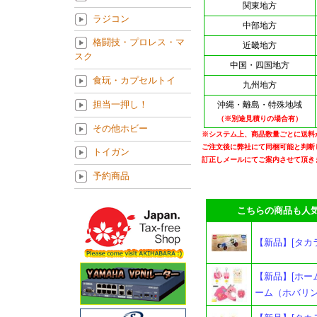
関東地方
ラジコン
中部地方
格闘技・プロレス・マ
近畿地方
スク
中国・四国地方
食玩・カプセルトイ
九州地方
担当一押し！
沖縄・離島・特殊地域
（※別途見積りの場合有）
その他ホビー
※システム上、商品数量ごとに送料
ご注文後に弊社にて同梱可能と判断
トイガン
訂正しメールにてご案内させて頂き
予約商品
こちらの商品も人気
【新品】[タカラ
【新品】[ホー
ーム（ホバリ