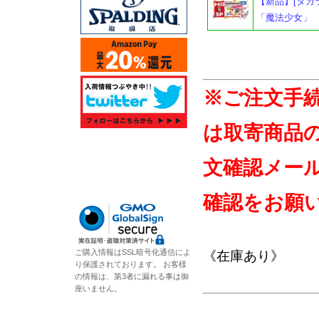
【新品】[タカ
「魔法少女」
※ご注文手
は取寄商品
文確認メー
確認をお願
ご購入情報はSSL暗号化通信によ
《在庫あり》
り保護されております。 お客様
の情報は、第3者に漏れる事は御
座いません。