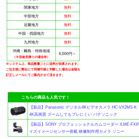
関東地方
無料
中部地方
無料
近畿地方
無料
中国・四国地方
無料
九州地方
無料
沖縄・離島・特殊地域
6,000円～
（※別途見積りの場合有）
※システム上、商品数量ごとに送料が加算されます。
ご注文後に弊社にて同梱可能と判断した場合は金額を
訂正しメールにてご案内させて頂きます。
こちらの商品も人気です！
【新品】Panasonic デジタル4Kビデオカメラ HC-VX2MS-
4K高画質 ズームしてもブレにくい パナソニック
よ
【新品】SONY プロフェッショナルカムコーダー ILME-FX6
イズイメージセンサー搭載 映像制作用カメラ ソニー