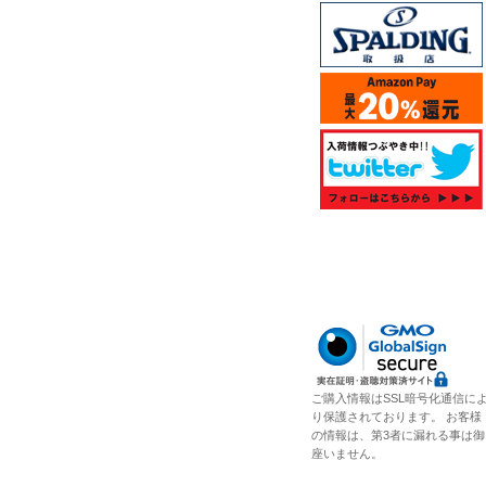
ご購入情報はSSL暗号化通信に
り保護されております。 お客様
の情報は、第3者に漏れる事は御
座いません。