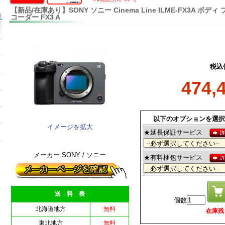
【新品/在庫あり】SONY ソニー Cinema Line ILME-FX3A ボ
コーダー FX3 A
税込
474,
以下のオプションを選択
イメージを拡大
★延長保証サービス
メーカー:SONY / ソニー
★有料梱包サービス
送 料 表
個数
北海道地方
無料
在庫残 1
東北地方
無料