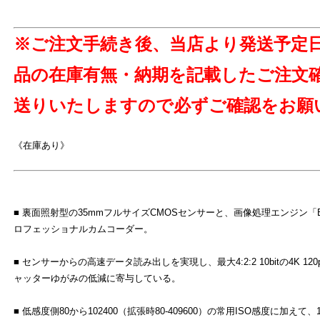
※ご注文手続き後、当店より発送予定
品の在庫有無・納期を記載したご注文
送りいたしますので必ずご確認をお願
《在庫あり》
■ 裏面照射型の35mmフルサイズCMOSセンサーと、画像処理エンジン「B
ロフェッショナルカムコーダー。
■ センサーからの高速データ読み出しを実現し、最大4:2:2 10bitの4K 
ャッターゆがみの低減に寄与している。
■ 低感度側80から102400（拡張時80-409600）の常用ISO感度に加え