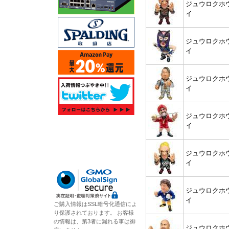
ジュウロクホ
イ
ジュウロクホ
イ
ジュウロクホ
イ
ジュウロクホ
イ
ジュウロクホ
イ
ジュウロクホ
イ
ご購入情報はSSL暗号化通信によ
り保護されております。 お客様
の情報は、第3者に漏れる事は御
ジュウロクホ