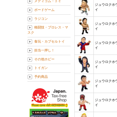
メディコム・トイ
ジュウロクホ
イ
ボードゲーム
ラジコン
ジュウロクホ
格闘技・プロレス・マ
イ
スク
食玩・カプセルトイ
ジュウロクホ
イ
担当一押し！
その他ホビー
ジュウロクホ
イ
トイガン
予約商品
ジュウロクホ
イ
ジュウロクホ
イ