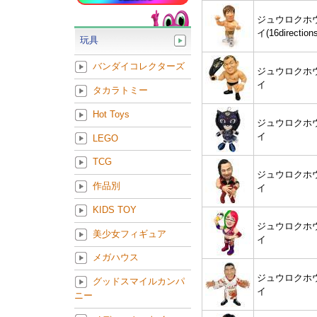
ジュウロクホ
イ(16directions
玩具
バンダイコレクターズ
ジュウロクホ
イ
タカラトミー
Hot Toys
ジュウロクホ
イ
LEGO
TCG
ジュウロクホ
作品別
イ
KIDS TOY
ジュウロクホ
美少女フィギュア
イ
メガハウス
ジュウロクホ
グッドスマイルカンパ
イ
ニー