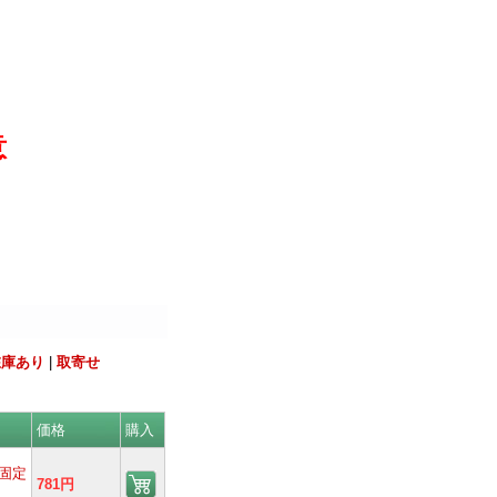
意
在庫あり
|
取寄せ
価格
購入
固定
781円