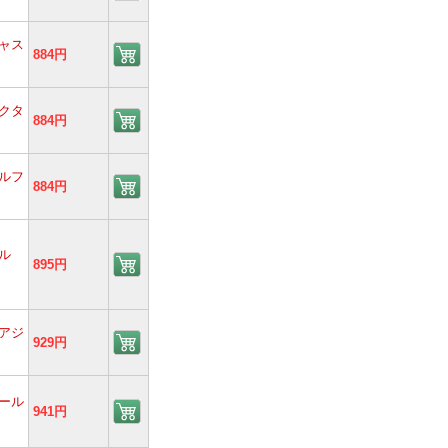
ャス
884円
クタ
884円
ルフ
884円
ル
895円
アジ
929円
ール
941円