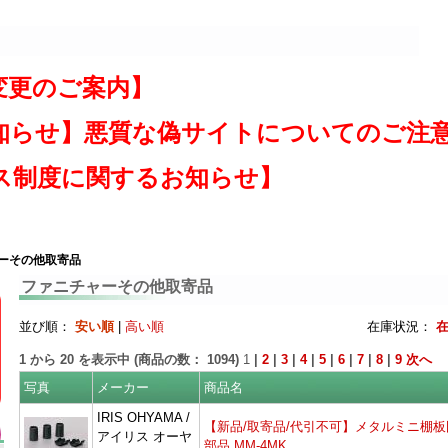
変更のご案内】
知らせ】悪質な偽サイトについてのご注
ス制度に関するお知らせ】
ャーその他取寄品
ファニチャーその他取寄品
並び順：
安い順
|
高い順
在庫状況：
1
から
20
を表示中 (商品の数：
1094
)
1
|
2
|
3
|
4
|
5
|
6
|
7
|
8
|
9
次へ
写真
メーカー
商品名
IRIS OHYAMA /
【新品/取寄品/代引不可】メタルミニ棚板
アイリス オーヤ
部品 MM-4MK