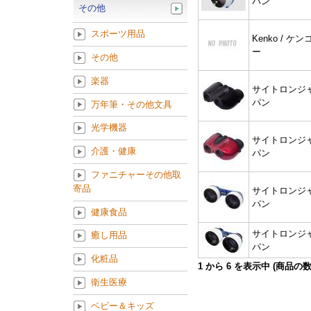
パン
その他
スポーツ用品
Kenko / ケン
ー
その他
楽器
サイトロンジ
パン
万年筆・その他文具
光学機器
サイトロンジ
介護・健康
パン
ファニチャーその他取
寄品
サイトロンジ
パン
健康食品
サイトロンジ
癒し用品
パン
化粧品
1
から
6
を表示中 (商品の
衛生医療
ベビー＆キッズ