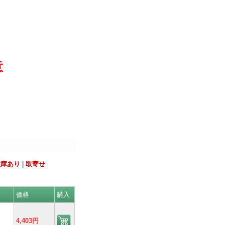
意
在庫あり
|
取寄せ
価格
購入
4,403円