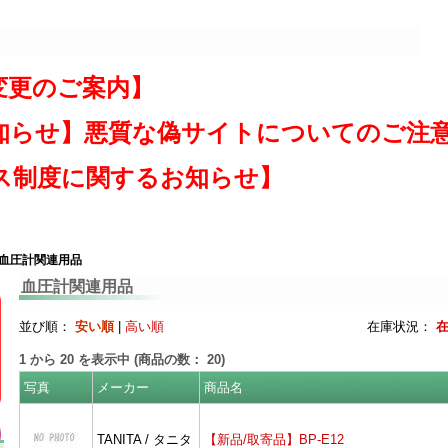
変更のご案内】
知らせ】悪質な偽サイトについてのご注
ス制度に関するお知らせ】
 血圧計関連用品
血圧計関連用品
並び順：
安い順
|
高い順
在庫状況：
1
から
20
を表示中 (商品の数：
20
)
写真
メーカー
商品名
TANITA / タニタ
【新品/取寄品】BP-E12