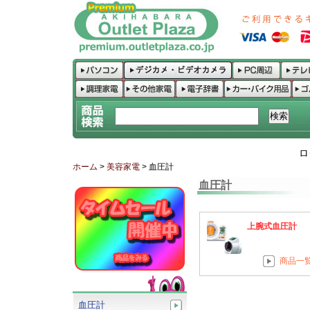
ロ
ホーム
>
美容家電
> 血圧計
血圧計
上腕式血圧計
商品一
血圧計