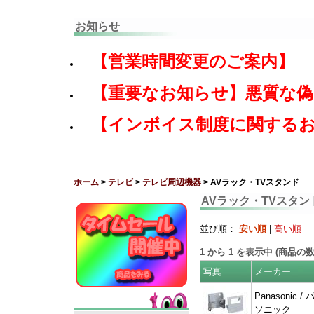
お知らせ
【営業時間変更のご案内】
【重要なお知らせ】悪質な
【インボイス制度に関する
ホーム
>
テレビ
>
テレビ周辺機器
> AVラック・TVスタンド
AVラック・TVスタン
並び順：
安い順
|
高い順
1
から
1
を表示中 (商品の
写真
メーカー
Panasonic / 
ソニック